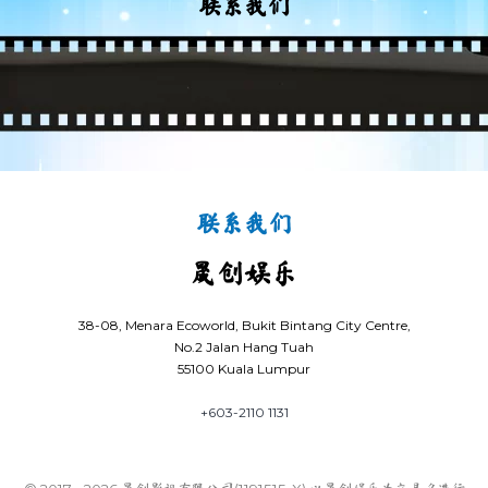
联系我们
联系我们
晟创娱乐
38-08, Menara Ecoworld, Bukit Bintang City Centre,
No.2 Jalan Hang Tuah
55100 Kuala Lumpur
+603-2110 1131