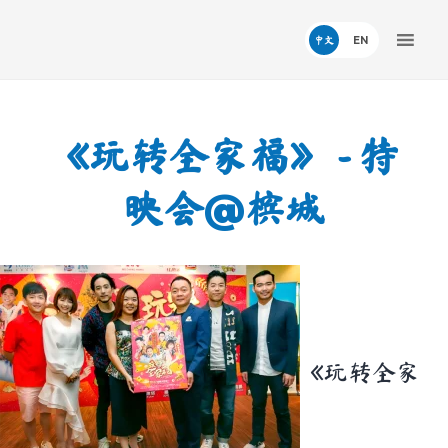
中文
《玩转全家福》 - 特
@
映会
槟城
《玩转全家