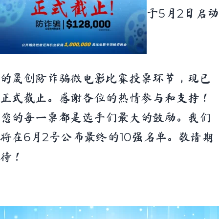
5
2
于
月
日启动
的晟创防诈骗微电影比赛投票环节，现已
正式截止。感谢各位的热情参与和支持！
您的每一票都是选手们最大的鼓励。我们
6
2
10
将在
月
号公布最终的
强名单。敬请期
待！