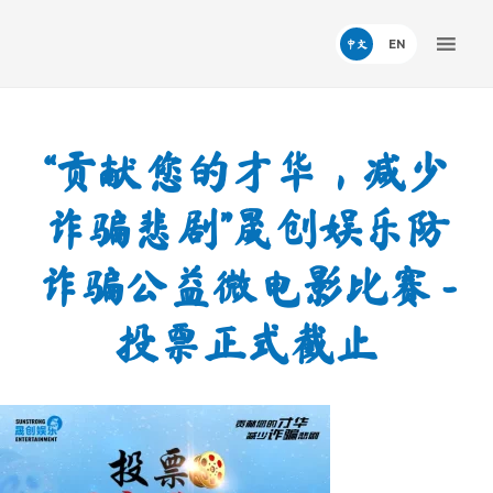
中文
“贡献您的才华，减少
诈骗悲剧”晟创娱乐防
诈骗公益微电影比赛 -
投票正式截止