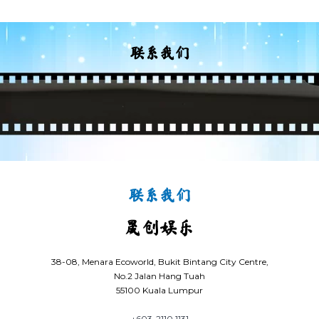
联系我们
联系我们
晟创娱乐
38-08, Menara Ecoworld, Bukit Bintang City Centre,
No.2 Jalan Hang Tuah
55100 Kuala Lumpur
+603-2110 1131