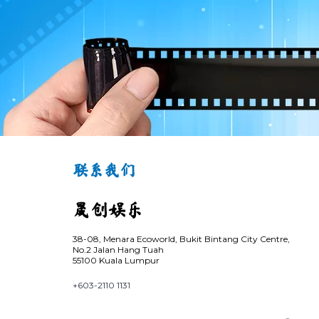
导
航
联系我们
晟创娱乐
38-08, Menara Ecoworld, Bukit Bintang City Centre,
No.2 Jalan Hang Tuah
55100 Kuala Lumpur
+603-2110 1131