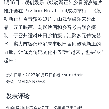
1月16日，晟创娱乐《鼓动新正》乡音贺岁短片
推介会在Pavilion Bukit Jalil成功举行。《鼓
动新正》乡音贺岁短片，由晟创娱乐荣誉出
品，匠子映画、岛影映画和乡音考古联合摄
制，于雪州适耕庄田乡拍摄，汇聚多元传统艺
术，实力阵容演绎岁末丰收田亩间鼓动新正的
力量。让优秀传统文化不仅“活”起来，也要“火”
起来！
发布日期：
2023年1月17日
作者：
sunadmin
分类：
MEDIA NEWS
发表评论
您的邮箱地址不会被公开。
必填项已用
*
标注