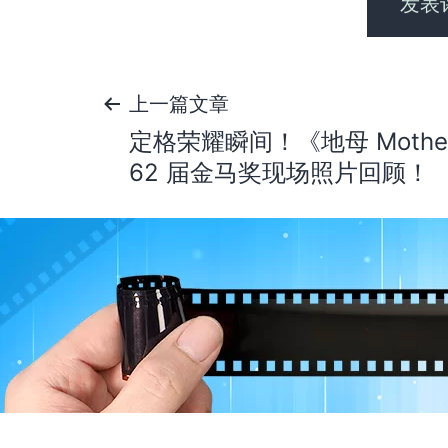
文
上一篇文章
定格荣耀瞬间！《地母 Mother
章
62 届金马奖现场照片回顾！
导
航