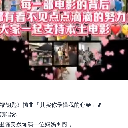
福钥匙》插曲「其实你最懂我的心❤️」🎵
演唱🎤
里陈美娥饰演一位妈妈👩🏻，