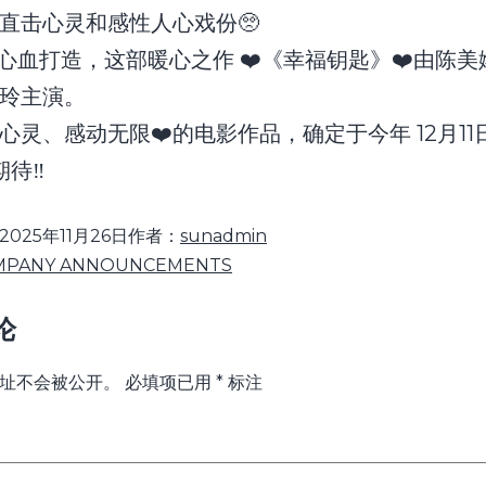
有直击心灵和感性人心戏份🥺
年心血打造，这部暖心之作 ❤️《幸福钥匙》❤️由陈
玲主演。
心灵、感动无限❤️的电影作品，确定于今年 12月11
期待‼️
2025年11月26日
作者：
sunadmin
MPANY ANNOUNCEMENTS
论
址不会被公开。
必填项已用
*
标注