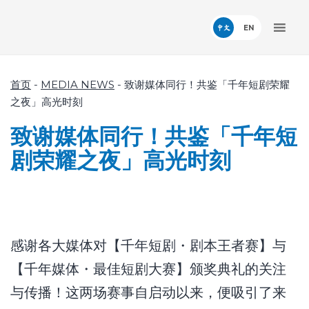
中文
首页
-
MEDIA NEWS
-
致谢媒体同行！共鉴「千年短剧荣耀
之夜」高光时刻
致谢媒体同行！共鉴「千年短
剧荣耀之夜」高光时刻
感谢各大媒体对【千年短剧・剧本王者赛】与
【千年媒体・最佳短剧大赛】颁奖典礼的关注
与传播！这两场赛事自启动以来，便吸引了来