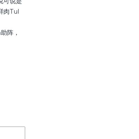
说可说是
肉Tul
a助阵，