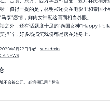
在、古装、东方、西方等造型百变，这对林民祯来
呀！值得一提的是，林明祯还会在电影里和泰国小鲜
“马泰”恋情，鲜肉女神配这画面相当养眼。
祯之外，还有话题度十足的“泰国女神”Happy Poll
笑担当，好多场搞笑戏份都是落在她身上。
2020年1月22日
作者：
sunadmin
DIA NEWS
论
址不会被公开。
必填项已用
*
标注