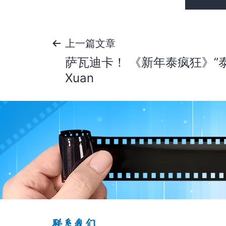
文
上一篇文章
萨瓦迪卡！ 《新年泰疯狂》”泰
章
Xuan
导
航
联系我们