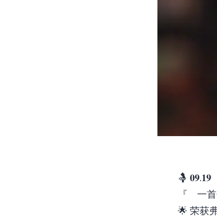
🤱 𝟎𝟗.𝟏
『 一首
🌟 荣