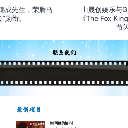
锦成先生，荣膺马
由晟创娱乐与Gree
拉”勋衔。
《The Fox 
节
联系我们
最新项目
《给阿嬷的情书》