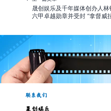
文
晟创娱乐及千年媒体创办人林
章
六甲卓越勋章并受封 “拿督威
导
航
联系我们
晟创娱乐