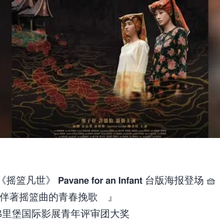
𝟗 《摇篮凡世》 𝗣𝗮𝘃𝗮𝗻𝗲 𝗳𝗼𝗿 𝗮𝗻 𝗜𝗻𝗳𝗮𝗻𝘁 台版海报登场 🧺
伴著摇篮曲的青春挽歌 』
获弗里堡国际影展青年评审团大奖