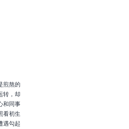
是煎熬的
运转，却
心和同事
照看初生
遭遇勾起