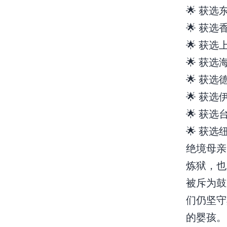
🌟 获
🌟 获
🌟 获
🌟 获
🌟 获
🌟 获
🌟 获
🌟 获
绝境母亲
炼狱，也
被斥为鼓
们仍坚守
的婴孩。