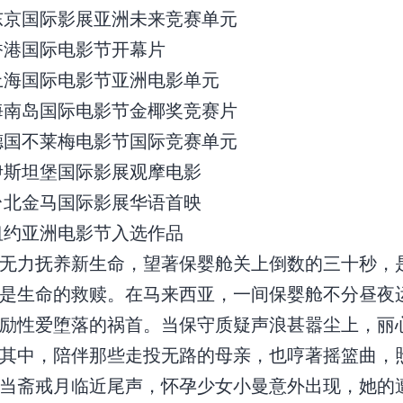
选东京国际影展亚洲未来竞赛单元
选香港国际电影节开幕片
选上海国际电影节亚洲电影单元
选海南岛国际电影节金椰奖竞赛片
选德国不莱梅电影节国际竞赛单元
选伊斯坦堡国际影展观摩电影
选台北金马国际影展华语首映
选纽约亚洲电影节入选作品
无力抚养新生命，望著保婴舱关上倒数的三十秒，
是生命的救赎。在马来西亚，一间保婴舱不分昼夜
励性爱堕落的祸首。当保守质疑声浪甚嚣尘上，丽
其中，陪伴那些走投无路的母亲，也哼著摇篮曲，
当斋戒月临近尾声，怀孕少女小曼意外出现，她的