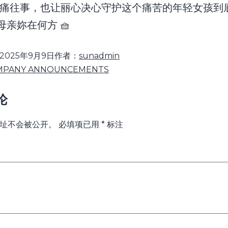
痛往事，也让丽心决心守护这个痛苦的年轻女孩到
𝟏𝟗 母亲妳在何方 🧺
2025年9月9日
作者：
sunadmin
MPANY ANNOUNCEMENTS
论
址不会被公开。
必填项已用
*
标注