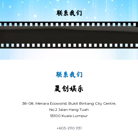
联系我们
联系我们
晟创娱乐
38-08, Menara Ecoworld, Bukit Bintang City Centre,
No.2 Jalan Hang Tuah
55100 Kuala Lumpur
+603-2110 1131