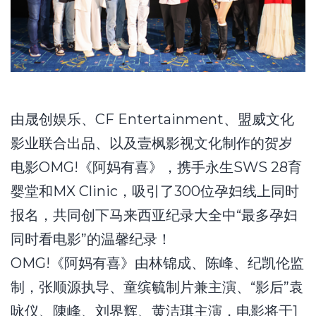
由晟创娱乐、CF Entertainment、盟威文化
影业联合出品、以及壹枫影视文化制作的贺岁
电影OMG!《阿妈有喜》，携手永生SWS 28育
婴堂和MX Clinic，吸引了300位孕妇线上同时
报名，共同创下马来西亚纪录大全中“最多孕妇
同时看电影”的温馨纪录！
OMG!《阿妈有喜》由林锦成、陈峰、纪凯伦监
制，张顺源执导、童缤毓制片兼主演、“影后”袁
咏仪、陳峰、刘界辉、黄洁琪主演，电影将于1